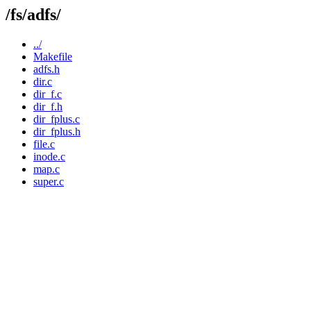
/fs/adfs/
../
Makefile
adfs.h
dir.c
dir_f.c
dir_f.h
dir_fplus.c
dir_fplus.h
file.c
inode.c
map.c
super.c