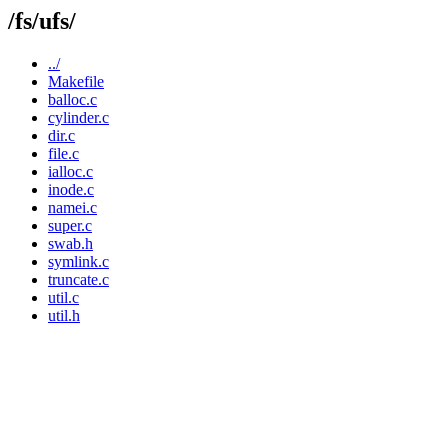
/fs/ufs/
../
Makefile
balloc.c
cylinder.c
dir.c
file.c
ialloc.c
inode.c
namei.c
super.c
swab.h
symlink.c
truncate.c
util.c
util.h