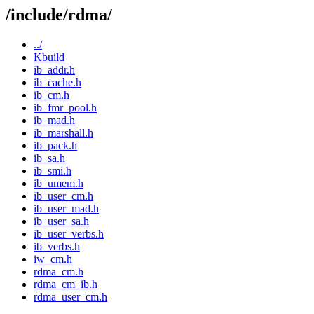
/include/rdma/
../
Kbuild
ib_addr.h
ib_cache.h
ib_cm.h
ib_fmr_pool.h
ib_mad.h
ib_marshall.h
ib_pack.h
ib_sa.h
ib_smi.h
ib_umem.h
ib_user_cm.h
ib_user_mad.h
ib_user_sa.h
ib_user_verbs.h
ib_verbs.h
iw_cm.h
rdma_cm.h
rdma_cm_ib.h
rdma_user_cm.h